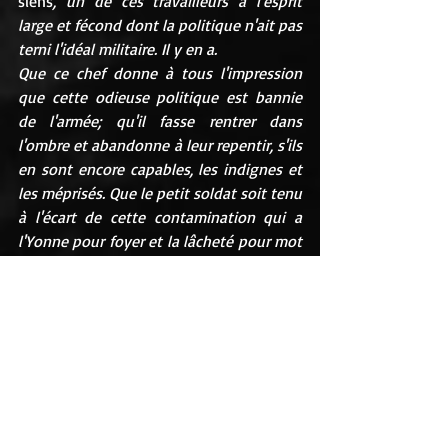
siens
, un de ces travailleurs à l'esprit 
large et fécond dont la politique n'ait pas 
terni l'idéal militaire. Il y en a.
Que ce chef donne à tous l'impression 
que cette odieuse politique est bannie 
de l'armée; qu'il fasse rentrer dans 
l'ombre et abandonne à leur repentir, s'ils 
en sont encore capables, les indignes et 
les méprisés. Que le petit soldat soit tenu 
à l'écart de cette contamination qui a 
l'Yonne pour foyer et la lâcheté pour mot 
d'ordre. Et la confiance renaîtra vite, car, 
on l'a dit souvent, notre France est la 
terre classique des sursauts d'énergie et 
des renouveaux d'enthousiasme.
Que la lutte électorale prochaine se fasse 
donc sur ce mot sacré: 
patriotisme
! et sur 
cet autre mot qui en est inséparable: 
liberté
! Une Chambre ayant de pareilles 