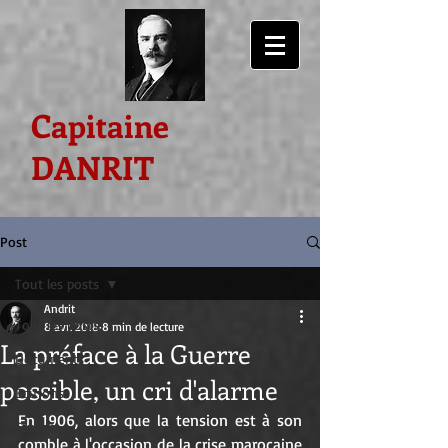
Capitaine
DANRIT
Post
Tout les posts
Andrit
Tout les posts
8 avr. 2018
8 min de lecture
La préface à la Guerre
Documents
possible, un cri d'alarme
Editions
En 1906, alors que la tension est à son 
Etudes
comble à l'occasion de la crise marocaine 