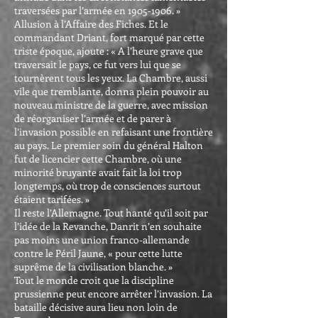
traversées par l’armée en 1905-1906. »
Allusion à l’Affaire des Fiches. Et le
commandant Driant, fort marqué par cette
triste époque, ajoute : « A l’heure grave que
traversait le pays, ce fut vers lui que se
tournèrent tous les yeux. La Chambre, aussi
vile que tremblante, donna plein pouvoir au
nouveau ministre de la guerre, avec mission
de réorganiser l’armée et de parer à
l’invasion possible en refaisant une frontière
au pays. Le premier soin du général Halton
fut de licencier cette Chambre, où une
minorité bruyante avait fait la loi trop
longtemps, où trop de consciences surtout
étaient tarifées. »
Il reste l’Allemagne. Tout hanté qu’il soit par
l’idée de la Revanche, Danrit n’en souhaite
pas moins une union franco-allemande
contre le Péril Jaune, « pour cette lutte
suprême de la civilisation blanche. »
Tout le monde croit que la discipline
prussienne peut encore arrêter l’invasion. La
bataille décisive aura lieu non loin de