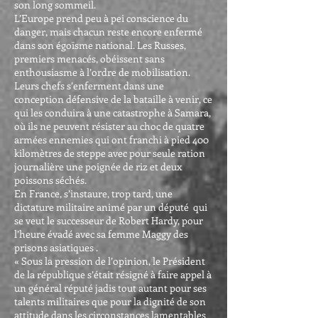
son long sommeil.
L’Europe prend peu à pei conscience du
danger, mais chacun reste encore enfermé
dans son égoïsme national. Les Russes,
premiers menacés, obéissent sans
enthousiasme à l’ordre de mobilisation.
Leurs chefs s’enferment dans une
conception défensive de la bataille à venir, ce
qui les conduira à une catastrophe à Samara,
où ils ne peuvent résister au choc de quatre
armées ennemies qui ont franchi à pied 400
kilomètres de steppe avec pour seule ration
journalière une poignée de riz et deux
poissons séchés.
En France, s’instaure, trop tard, une
dictature militaire animé par un député qui
se veut le successeur de Robert Hardy, pour
l’heure évadé avec sa femme Maggy des
prisons asiatiques .
« Sous la pression de l’opinion, le Président
de la république s’était résigné à faire appel à
un général réputé jadis tout autant pour ses
talents militaires que pour la dignité de son
attitude dans les circonstances lamentables