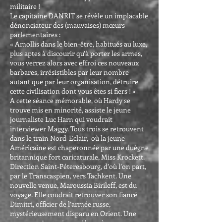
militaire !
Le capitaine DANRIT se révèle un implacable
dénonciateur des (mauvaises) mœurs
parlementaires :
« Amollis dans le bien-être, habitués au luxe,
plus aptes à discourir qu’à porter les armes,
vous verrez alors avec effroi ces nouveaux
barbares, irrésistibles par leur nombre
autant que par leur organisation, détruire
cette civilisation dont vous êtes si fiers ! »
A cette séance mémorable, où Hardy se
trouve mis en minorité, assiste le jeune
journaliste Luc Harn qui voudrait
interviewer Maggy. Tous trois se retrouvent
dans le train Nord-Eclair, où la jeune
Américaine est chaperonnée par une duègne
britannique fort caricaturale, Miss Krockett.
Direction Saint-Péteresbourg, d’où l’on part,
par le Transcaspien, vers Tachkent. Une
nouvelle venue, Maroussia Birileff, est du
voyage. Elle coudrait retrouver son fiancé
Dimitri, officier de l’armée russe,
mystérieusement disparu en Orient. Une