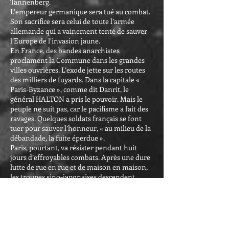
Tannenberg.
L’empereur germanique sera tué au combat.
Son sacrifice sera celui de toute l’armée
allemande qui a vainement tenté de sauver
l’Europe de l’invasion jaune.
En France, des bandes anarchistes
proclament la Commune dans les grandes
villes ouvrières. L’exode jette sur les routes
des milliers de fuyards. Dans la capitale «
Paris-Byzance », comme dit Danrit, le
général HALTON a pris le pouvoir. Mais le
peuple ne suit pas, car le pacifisme a fait des
ravages. Quelques soldats français se font
tuer pour sauver l’honneur, « au milieu de la
débandade, la fuite éperdue ».
Paris, pourtant, va résister pendant huit
jours d’effroyables combats. Après une dure
lutte de rue en rue et de maison en maison,
les troupes sino-japonaises descendent,
victorieuses, les Champs-Elysées.
A l’exception de l’Angleterre, toute l’Europe
est envahie. Mais un gouvernement français
a réussi à franchir la Méditerranée et siège à