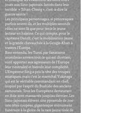
joués aux Sino-japonais, lancés dans leur
terrible « Tchan-Cheng », c’est-à-dire la
guerre sainte !
Les principaux personnages, si pittoresques
parfois soient-ils, et les multiples seconds
rôles ne sont là que pour tenir le jeune
lecteur en haleine. Ce qui compte, pour le
capitaine Danrit, c’est la mobilisation jaune
et la grande chevauchée à la Gengis-Khan à
travers l’Europe.
Bien entendu, les Turcs, par fanatisme
musulman envers tout ce qui est chrétien,
vont apporter aux agresseurs de l’Europe
leur neutralité et bientôt leur complicité.
L’Empereur Sing a pris la tête des troupes
asiatiques, mais c’est le maréchal Yukinaga
qui est le véritable commandant en chef,
inspiré par l’esprit du Bushido des anciens
samouraïs. Tous les Européens demeurant
en Asie sont massacrés jusqu’au dernier. Les
Sino-japonais élèvent une pyramide de 200
000 têtes coupées, gigantesque monument
funéraire à la gloire de la race jaune tirée de