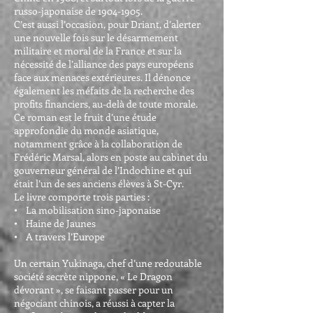
russo-japonaise de
1904-1905
.
C’est aussi l’occasion, pour Driant, d’alerter
une nouvelle fois sur le désarmement
militaire et moral de la France et sur la
nécessité de l’alliance des pays européens
face aux menaces extérieures. Il dénonce
également les méfaits de la recherche des
profits financiers, au-delà de toute morale.
Ce roman est le fruit d’une étude
approfondie du monde asiatique,
notamment grâce à la collaboration de
Frédéric Marsal, alors en poste au cabinet du
gouverneur général de l’Indochine et qui
était l’un de ses anciens élèves à St-Cyr.
Le livre comporte trois parties :
• La mobilisation sino-japonaise
• Haine de Jaunes
• A travers l’Europe
Un certain Yukinaga, chef d’une redoutable
société secrète nippone, « Le Dragon
dévorant », se faisant passer pour un
négociant chinois, a réussi à capter la