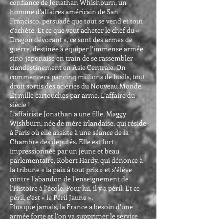
confiance de Jonathan Whishburn, un
homme d’affaires américain de San
Francisco, persuadé que tout se vend et tout
c’achète. Et ce que veut acheter le chef du «
Dragon dévorant », ce sont des armes de
guerre, destinée à équiper l’immense armée
sino-japonaise en train de se rassembler
clandestinement en Asie Centrale. On
commencera par cinq millions de fusils, tout
droit sortis des aciéries du Nouveau Monde.
Et mille cartouches par arme. L’affaire du
siècle !
L’affairiste Jonathan a une fille, Maggy
Wishburn, née de mère irlandaise, qui réside
à Paris où elle assiste à une séance de la
Chambre des députés. Elle est fort
impressionnée par un jeune et beau
parlementaire, Robert Hardy, qui dénonce à
la tribune « la paix à tout prix » et s’élève
contre l’abandon de l’enseignement de
l’Histoire à l’école. Pour lui, il y a péril. Et ce
péril, c’est « le Péril Jaune ».
Plus que jamais, la France a besoin d’une
armée forte et l’on va supprimer le service