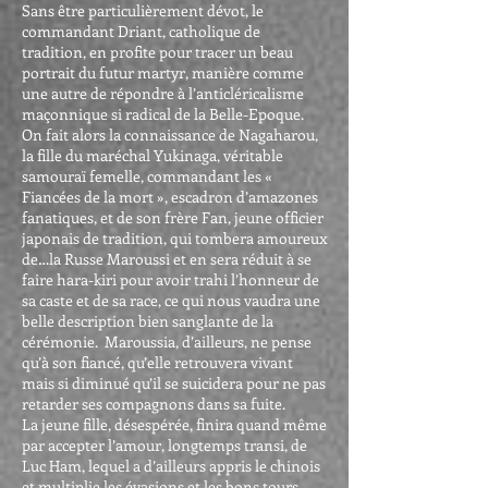
Sans être particulièrement dévot, le
commandant Driant, catholique de
tradition, en profite pour tracer un beau
portrait du futur martyr, manière comme
une autre de répondre à l’anticléricalisme
maçonnique si radical de la Belle-Epoque.
On fait alors la connaissance de Nagaharou,
la fille du maréchal Yukinaga, véritable
samouraï femelle, commandant les «
Fiancées de la mort », escadron d’amazones
fanatiques, et de son frère Fan, jeune officier
japonais de tradition, qui tombera amoureux
de…la Russe Maroussi et en sera réduit à se
faire hara-kiri pour avoir trahi l’honneur de
sa caste et de sa race, ce qui nous vaudra une
belle description bien sanglante de la
cérémonie. Maroussia, d’ailleurs, ne pense
qu’à son fiancé, qu’elle retrouvera vivant
mais si diminué qu’il se suicidera pour ne pas
retarder ses compagnons dans sa fuite.
La jeune fille, désespérée, finira quand même
par accepter l’amour, longtemps transi, de
Luc Ham, lequel a d’ailleurs appris le chinois
et multiplie les évasions et les bons tours