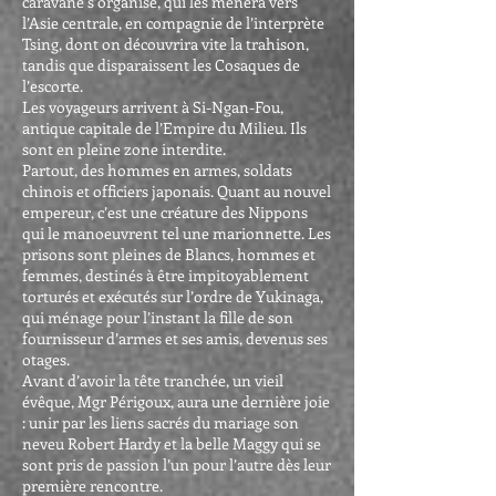
caravane s’organise, qui les mènera vers
l’Asie centrale, en compagnie de l’interprète
Tsing, dont on découvrira vite la trahison,
tandis que disparaissent les Cosaques de
l’escorte.
Les voyageurs arrivent à Si-Ngan-Fou,
antique capitale de l’Empire du Milieu. Ils
sont en pleine zone interdite.
Partout, des hommes en armes, soldats
chinois et officiers japonais. Quant au nouvel
empereur, c’est une créature des Nippons
qui le manoeuvrent tel une marionnette. Les
prisons sont pleines de Blancs, hommes et
femmes, destinés à être impitoyablement
torturés et exécutés sur l’ordre de Yukinaga,
qui ménage pour l’instant la fille de son
fournisseur d’armes et ses amis, devenus ses
otages.
Avant d’avoir la tête tranchée, un vieil
évêque, Mgr Périgoux, aura une dernière joie
: unir par les liens sacrés du mariage son
neveu Robert Hardy et la belle Maggy qui se
sont pris de passion l’un pour l’autre dès leur
première rencontre.