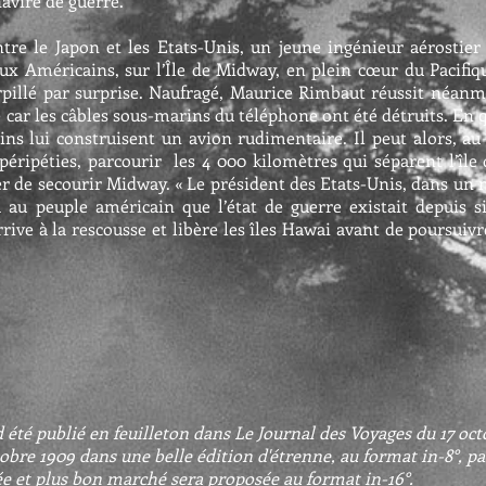
avire de guerre. ​
re le Japon et les Etats-Unis, un jeune ingénieur aérostier
aux Américains, sur l’Île de Midway, en plein cœur du Pacifiqu
rpillé par surprise. Naufragé, Maurice Rimbaut réussit néanmo
e car les câbles sous-marins du téléphone ont été détruits. En q
cains lui construisent un avion rudimentaire. Il peut alors, a
péripéties, parcourir les 4 000 kilomètres qui séparent l’île
 de secourir Midway. « Le président des Etats-Unis, dans un me
a au peuple américain que l’état de guerre existait depuis s
rive à la rescousse et libère les îles Hawai avant de poursuivr
 été publié en feuilleton dans Le Journal des Voyages du 17 octo
octobre 1909 dans une belle édition d'étrenne, au format in-8°, 
ée et plus bon marché sera proposée au format in-16°.