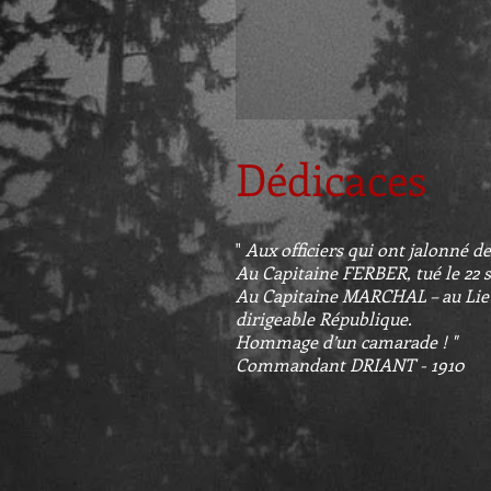
Dédicaces
"
Aux officiers qui ont jalonné de
Au Capitaine FERBER, tué le 22 
Au Capitaine MARCHAL – au Lie
dirigeable République.
Hommage d’un camarade ! "
Commandant DRIANT - 1910