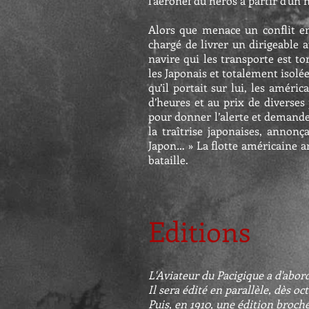
l'aéronef du héros à partir d'un n
Alors que menace un conflit ent
chargé de livrer un dirigeable 
navire qui les transporte est to
les Japonais et totalement isolé
qu’il portait sur lui, les améri
d’heures et au prix de diverses 
pour donner l’alerte et demander
la traîtrise japonaises, annonç
Japon… » La flotte américaine ar
bataille.
Editions
L'Aviateur du Pacigique a d'abord
Il sera édité en parallèle, dès 
Puis, en 1910, une édition broch