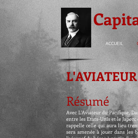
Capit
ACCUEIL
L'AVIATEUR
Résumé
Avec L'Aviateur du Pacifique, Dan
entre les Etats-Unis et le Japon
rappelle celle qui aura lieu tr
sera amenée à jouer dans les ba