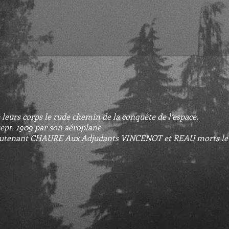
 leurs corps le rude chemin de la conquête de l’espace.
sept. 1909 par son aéroplane
utenant CHAURE Aux Adjudants VINCENOT et REAU morts le 25 