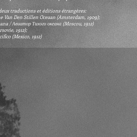
deux traductions et éditions étrangères:
ne Van Den Stillen Oceaan (Amsterdam, 1909);
eana / Авиатор Тихого океана (Moscou, 1912)
sovie, 1912);
ifico (Mexico, 1912)