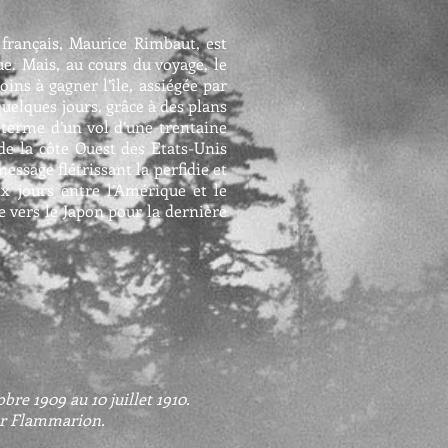
 français, Maurice Rimbaut, est
e. Mais, au cours du voyage, le
ins à gagner l’île, assiégée par
uelques jours, grâce à des plans
u terme d’un vol d’une trentaine
 de la côte Ouest des Etats-Unis
ssage flétrissant la perfidie et
ix jours entre l’Amérique et le
e vers le Japon pour la dernière
bre 1909 au 10 juillet 1910.
par Flammarion.