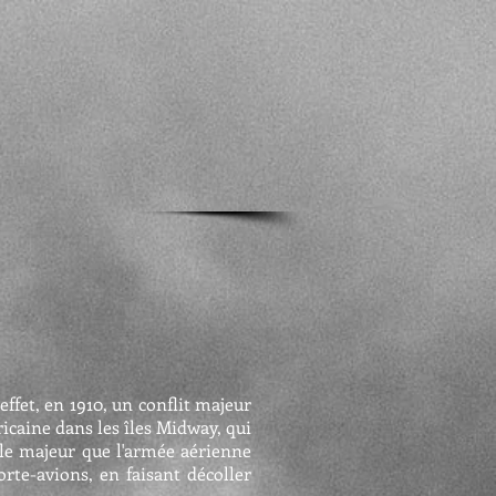
effet, en 1910, un conflit majeur
icaine dans les îles Midway, qui
ôle majeur que l'armée aérienne
rte-avions, en faisant décoller