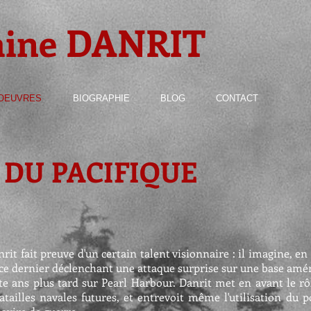
aine DANRIT
OEUVRES
BIOGRAPHIE
BLOG
CONTACT
 DU PACIFIQUE
rit fait preuve d'un certain talent visionnaire : il imagine, en 
; ce dernier déclenchant une attaque surprise sur une base amér
ente ans plus tard sur Pearl Harbour. Danrit met en avant le r
tailles navales futures, et entrevoit même l'utilisation du po