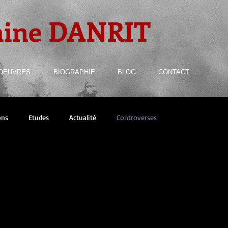
aine DANRIT
OEUVRES
BIOGRAPHIE
BLOG
CONTACT
ons
Etudes
Actualité
Controverses