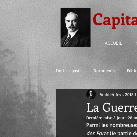
Capit
ACCUEIL
Tout les posts
Documents
Editi
Andrit
4 févr. 2018
1
La Guerre
Dernière mise à jour :
28 m
Parmi les nombreuses
des Forts
 (1e partie d