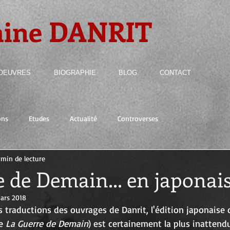
aine DANRIT
OEUVRES
BIOGRAPHIE
BLOG
CONTACT
ons
Etudes
Actualité
Controverses
 min de lecture
 de Demain... en japonais
ars 2018
 traductions des ouvrages de Danrit, l'édition japonaise 
e 
La Guerre de Demain
) est certainement la plus inattend