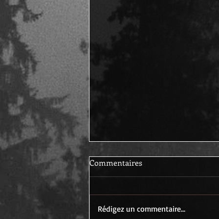
Commentaires
Danrit, préfacier
Rédigez un commentaire...