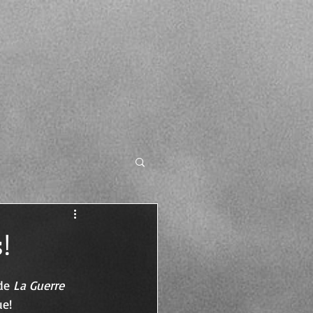
!
de 
La Guerre 
ue!