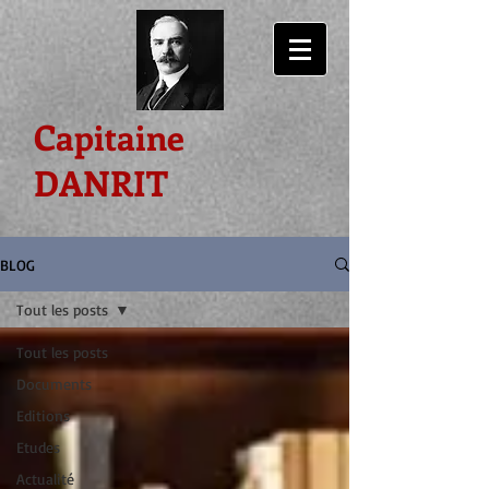
Capitaine
DANRIT
BLOG
Tout les posts
Tout les posts
Documents
Editions
Etudes
Actualité