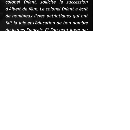
colonel Driant, sollicite la succession 
d'Albert de Mun. Le colonel Driant a écrit 
de nombreux livres patriotiques qui ont 
fait la joie et l'éducation de bon nombre 
de jeunes Français. Et l'on peut juger par 
le moral de ceux-ci du bien fait par de 
tels éducateurs. Ce serait un acte de 
haute justice de récompenser en ce 
moment le plus brillant d'entre eux
."
Le Daily Mail, du 19 décembre 1915
 : 
"
There is a military candidate for one of 
the vacant seats in the Académie 
Française. He is Colonel Driant, the 
author of many books, chiefly intended 
for the young, in which the duty of 
national service and of self-sacrifice in 
the national cause are ably advocated. In 
some of these works Colonel Driant has 