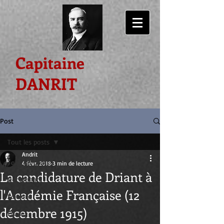
Capitaine
DANRIT
Post
Tout les posts
Andrit
Tout les posts
4 févr. 2018
3 min de lecture
La candidature de Driant à
Documents
l'Académie Française (12
Editions
décembre 1915)
Etudes