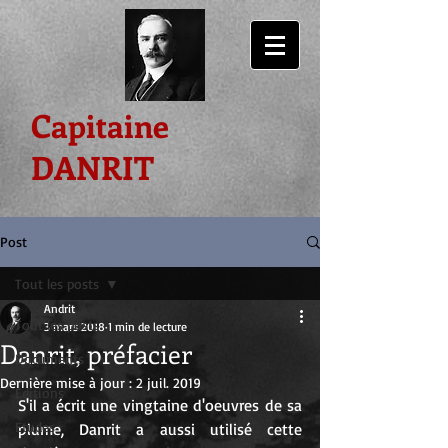
Capitaine
DANRIT
Post
Tout les posts
Andrit
Tout les posts
3 mars 2018
1 min de lecture
Danrit, préfacier
Documents
Dernière mise à jour :
2 juil. 2019
Editions
S'il a écrit une vingtaine d'oeuvres de sa 
Etudes
plume, Danrit a aussi utilisé cette 