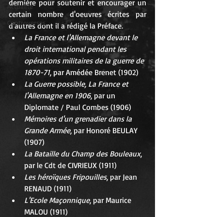
dernière pour soutenir et encourager un 
Actualité
certain nombre d'oeuvres écrites par 
Controverses
d'autres dont il a rédigé la Préface.
La France et l'Allemagne devant le 
droit international pendant les 
opérations militaires de la guerre de 
1870-71
, par Amédée Brenet (1902)
La Guerre possible, La France et 
l'Allemagne en 1906
, par un 
Diplomate / Paul Combes (1906)
Mémoires d'un grenadier dans la 
Grande Armée
, par Honoré BEULAY 
(1907)
La Bataille du Champ des Bouleaux
, 
par le Cdt de CIVRIEUX (1911)
Les héroïques Fripouilles
, par Jean 
RENAUD (1911)
L'Ecole Maçonnique
, par Maurice 
MALOU (1911)